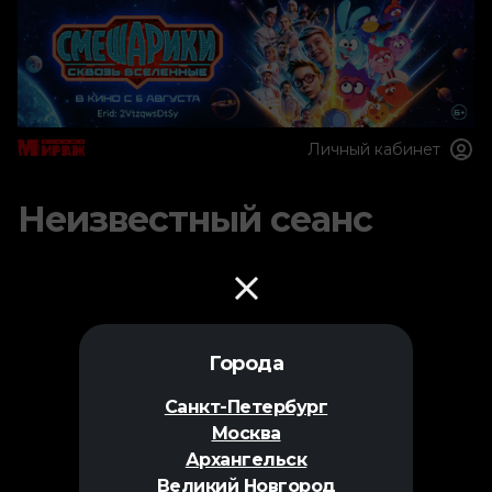
Личный кабинет
Неизвестный сеанс
Города
Санкт-Петербург
Москва
Архангельск
Великий Новгород