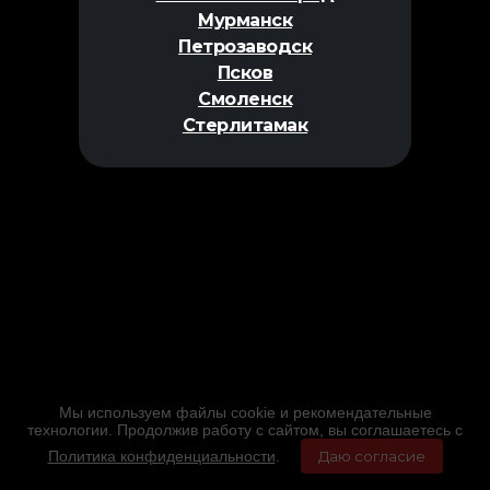
Мурманск
Петрозаводск
Псков
Смоленск
Стерлитамак
Мы используем файлы cookie и рекомендательные
технологии. Продолжив работу с сайтом, вы соглашаетесь с
Политика конфиденциальности
.
Даю согласие
Главная
Фильмы
Расписание
Меню