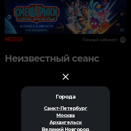
Личный кабинет
Неизвестный сеанс
Города
Санкт-Петербург
Москва
Архангельск
Великий Новгород