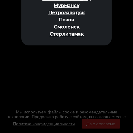
Мурманск
Петрозаводск
Псков
Смоленск
Стерлитамак
Мы используем файлы cookie и рекомендательные
технологии. Продолжив работу с сайтом, вы соглашаетесь с
Политика конфиденциальности
.
Даю согласие
Главная
Фильмы
Расписание
Меню