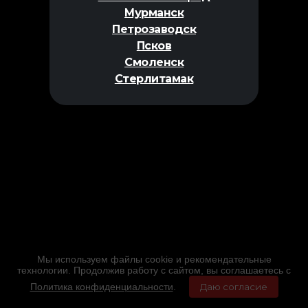
Мурманск
Петрозаводск
Псков
Смоленск
Стерлитамак
Мы используем файлы cookie и рекомендательные
технологии. Продолжив работу с сайтом, вы соглашаетесь с
Политика конфиденциальности
.
Даю согласие
Главная
Фильмы
Расписание
Меню