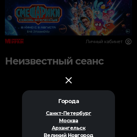
Личный кабинет
Неизвестный сеанс
Города
Санкт-Петербург
Москва
Архангельск
Великий Новгород