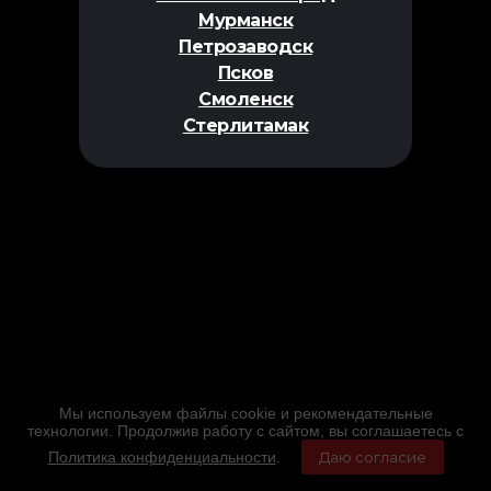
Мурманск
Петрозаводск
Псков
Смоленск
Стерлитамак
Мы используем файлы cookie и рекомендательные
технологии. Продолжив работу с сайтом, вы соглашаетесь с
Политика конфиденциальности
.
Даю согласие
Главная
Фильмы
Расписание
Меню