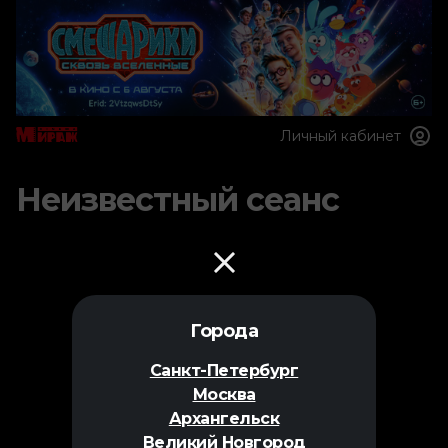
Личный кабинет
Неизвестный сеанс
Города
Санкт-Петербург
Москва
Архангельск
Великий Новгород