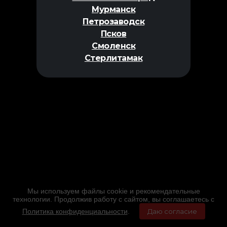
Мурманск
Петрозаводск
Псков
Смоленск
Стерлитамак
Мы используем файлы cookie и рекомендательные
технологии. Продолжив работу с сайтом, вы соглашаетесь с
Политика конфиденциальности
.
Даю согласие
Главная
Фильмы
Расписание
Меню