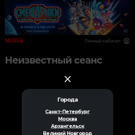
Личный кабинет
Неизвестный сеанс
Города
Санкт-Петербург
Москва
Архангельск
Великий Новгород