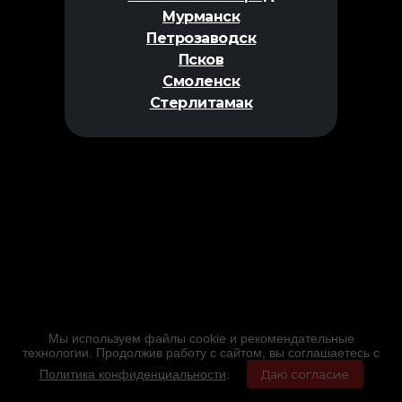
Мурманск
Петрозаводск
Псков
Смоленск
Стерлитамак
Мы используем файлы cookie и рекомендательные
технологии. Продолжив работу с сайтом, вы соглашаетесь с
Политика конфиденциальности
.
Даю согласие
Главная
Фильмы
Расписание
Меню