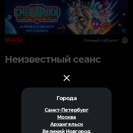
Личный кабинет
Неизвестный сеанс
Города
Санкт-Петербург
Москва
Архангельск
Великий Новгород