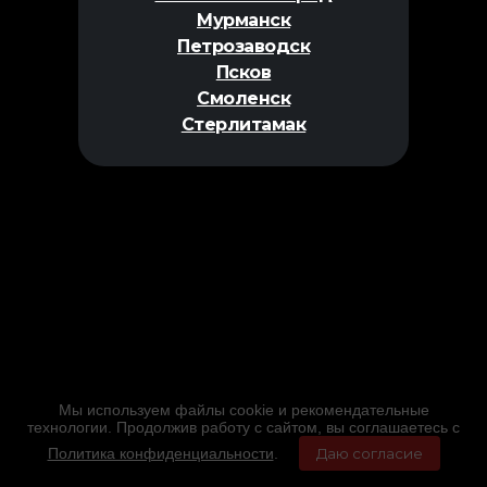
Мурманск
Петрозаводск
Псков
Смоленск
Стерлитамак
Мы используем файлы cookie и рекомендательные
технологии. Продолжив работу с сайтом, вы соглашаетесь с
Политика конфиденциальности
.
Даю согласие
Главная
Фильмы
Расписание
Меню