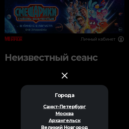
Личный кабинет
Неизвестный сеанс
Города
Санкт-Петербург
Москва
Архангельск
Великий Новгород