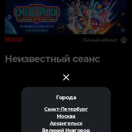
Личный кабинет
Неизвестный сеанс
Города
Санкт-Петербург
Москва
Архангельск
Великий Новгород