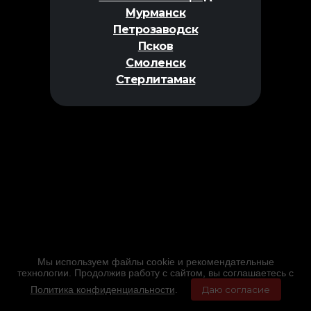
Мурманск
Петрозаводск
Псков
Смоленск
Стерлитамак
Мы используем файлы cookie и рекомендательные
технологии. Продолжив работу с сайтом, вы соглашаетесь с
Политика конфиденциальности
.
Даю согласие
Главная
Фильмы
Расписание
Меню