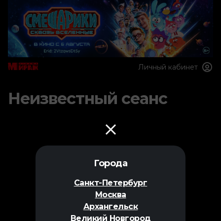
Личный кабинет
Неизвестный сеанс
Города
Санкт-Петербург
Москва
Архангельск
Великий Новгород