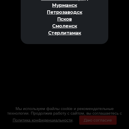
Мурманск
Петрозаводск
Псков
Смоленск
Стерлитамак
Мы используем файлы cookie и рекомендательные
технологии. Продолжив работу с сайтом, вы соглашаетесь с
Политика конфиденциальности
.
Даю согласие
Главная
Фильмы
Расписание
Меню