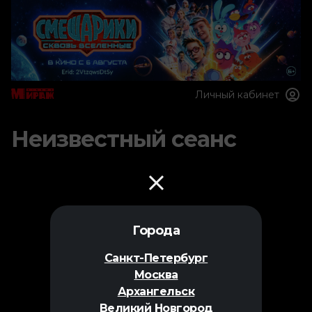
Личный кабинет
Неизвестный сеанс
Города
Санкт-Петербург
Москва
Архангельск
Великий Новгород