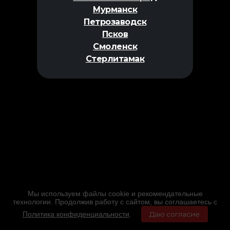
Мурманск
Петрозаводск
Псков
Смоленск
Стерлитамак
Мы используем файлы cookie и рекомендательные
технологии. Продолжив работу с сайтом, вы соглашаетесь с
Политика конфиденциальности
.
Даю согласие
Главная
Фильмы
Расписание
Меню