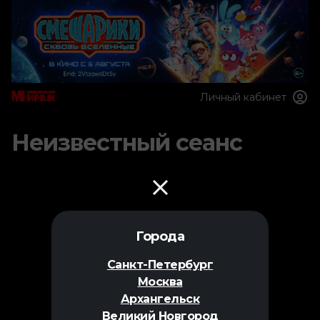
Личный кабинет
Неизвестный сеанс
Города
Санкт-Петербург
Москва
Архангельск
Великий Новгород