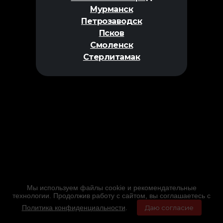
Мурманск
Петрозаводск
Псков
Смоленск
Стерлитамак
Мы используем файлы cookie и рекомендательные
технологии. Продолжив работу с сайтом, вы соглашаетесь с
Политика конфиденциальности
.
Даю согласие
Главная
Фильмы
Расписание
Меню