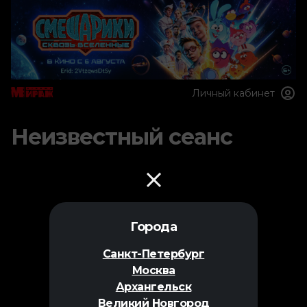
Личный кабинет
Неизвестный сеанс
Города
Санкт-Петербург
Москва
Архангельск
Великий Новгород