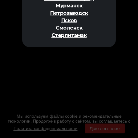
Мурманск
Петрозаводск
Псков
Смоленск
Стерлитамак
Мы используем файлы cookie и рекомендательные
технологии. Продолжив работу с сайтом, вы соглашаетесь с
Политика конфиденциальности
.
Даю согласие
Главная
Фильмы
Расписание
Меню