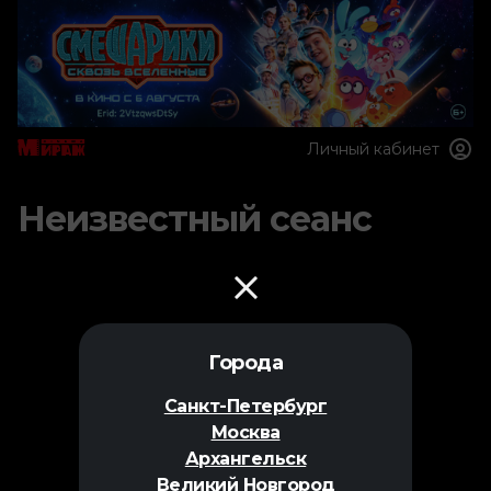
Личный кабинет
Неизвестный сеанс
Города
Санкт-Петербург
Москва
Архангельск
Великий Новгород