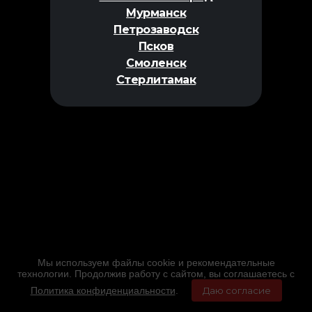
Мурманск
Петрозаводск
Псков
Смоленск
Стерлитамак
Мы используем файлы cookie и рекомендательные
технологии. Продолжив работу с сайтом, вы соглашаетесь с
Политика конфиденциальности
.
Даю согласие
Главная
Фильмы
Расписание
Меню