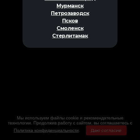
Мурманск
Петрозаводск
Псков
Смоленск
Стерлитамак
Мы используем файлы cookie и рекомендательные
технологии. Продолжив работу с сайтом, вы соглашаетесь с
Политика конфиденциальности
.
Даю согласие
Главная
Фильмы
Расписание
Меню