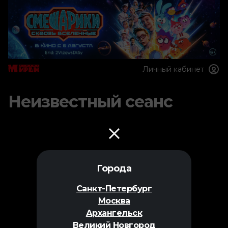
Личный кабинет
Неизвестный сеанс
Города
Санкт-Петербург
Москва
Архангельск
Великий Новгород