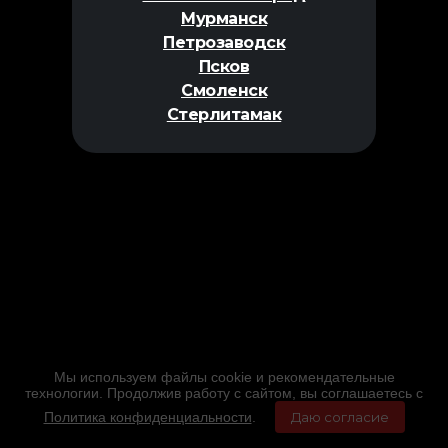
Мурманск
Петрозаводск
Псков
Смоленск
Стерлитамак
Мы используем файлы cookie и рекомендательные
технологии. Продолжив работу с сайтом, вы соглашаетесь с
Политика конфиденциальности
.
Даю согласие
Главная
Фильмы
Расписание
Меню