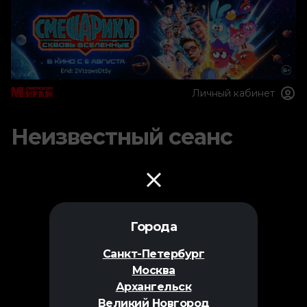
Личный кабинет
Неизвестный сеанс
Города
Санкт-Петербург
Москва
Архангельск
Великий Новгород