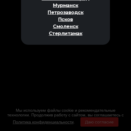
Мурманск
Петрозаводск
Псков
Смоленск
Стерлитамак
Мы используем файлы cookie и рекомендательные
технологии. Продолжив работу с сайтом, вы соглашаетесь с
Политика конфиденциальности
.
Даю согласие
Главная
Фильмы
Расписание
Меню