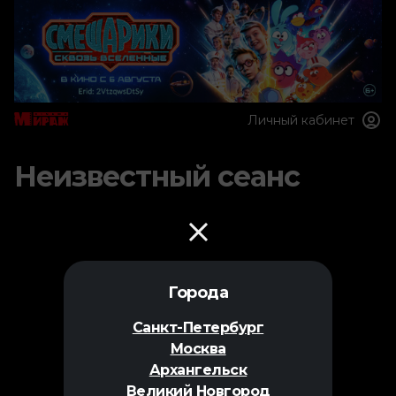
Личный кабинет
Неизвестный сеанс
Города
Санкт-Петербург
Москва
Архангельск
Великий Новгород