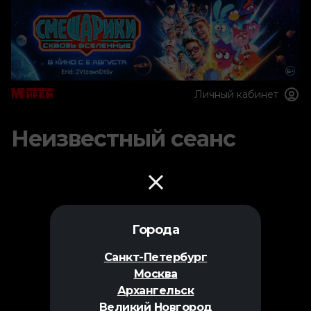
Личный кабинет
Неизвестный сеанс
Города
Санкт-Петербург
Москва
Архангельск
Великий Новгород