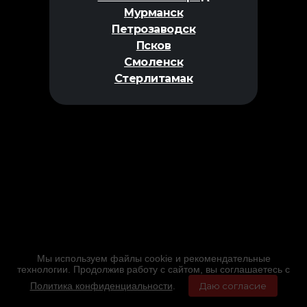
Мурманск
Петрозаводск
Псков
Смоленск
Стерлитамак
Мы используем файлы cookie и рекомендательные
технологии. Продолжив работу с сайтом, вы соглашаетесь с
Политика конфиденциальности
.
Даю согласие
Главная
Фильмы
Расписание
Меню