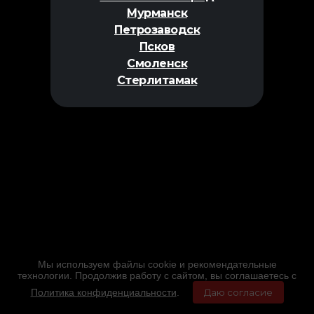
Мурманск
Петрозаводск
Псков
Смоленск
Стерлитамак
Мы используем файлы cookie и рекомендательные
технологии. Продолжив работу с сайтом, вы соглашаетесь с
Политика конфиденциальности
.
Даю согласие
Главная
Фильмы
Расписание
Меню