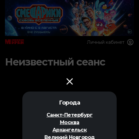
Личный кабинет
Неизвестный сеанс
Города
Санкт-Петербург
Москва
Архангельск
Великий Новгород