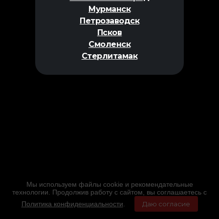
Мурманск
Петрозаводск
Псков
Смоленск
Стерлитамак
Мы используем файлы cookie и рекомендательные
технологии. Продолжив работу с сайтом, вы соглашаетесь с
Политика конфиденциальности
.
Даю согласие
Главная
Фильмы
Расписание
Меню