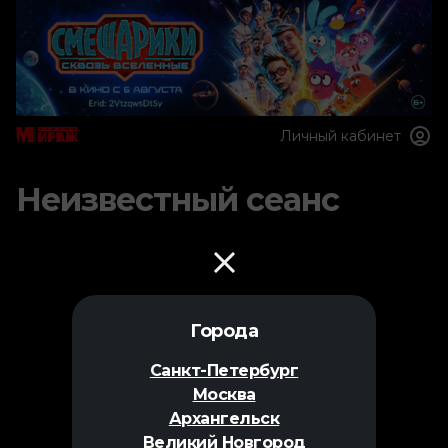
Личный кабинет
Неизвестный сеанс
Города
Санкт-Петербург
Москва
Архангельск
Великий Новгород