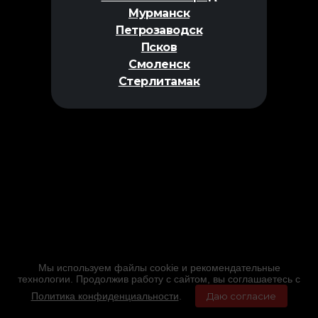
Мурманск
Петрозаводск
Псков
Смоленск
Стерлитамак
Мы используем файлы cookie и рекомендательные
технологии. Продолжив работу с сайтом, вы соглашаетесь с
Политика конфиденциальности
.
Даю согласие
Главная
Фильмы
Расписание
Меню