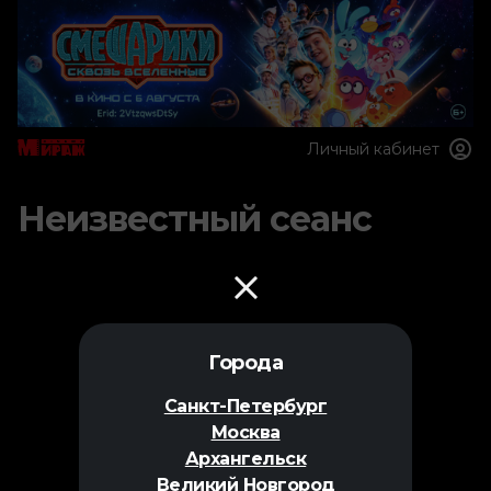
Личный кабинет
Неизвестный сеанс
Города
Санкт-Петербург
Москва
Архангельск
Великий Новгород