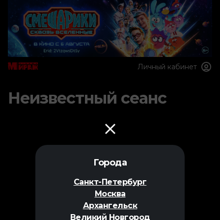
Личный кабинет
Неизвестный сеанс
Города
Санкт-Петербург
Москва
Архангельск
Великий Новгород