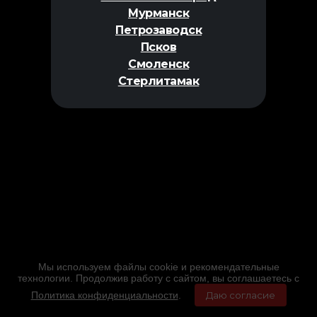
Мурманск
Петрозаводск
Псков
Смоленск
Стерлитамак
Мы используем файлы cookie и рекомендательные
технологии. Продолжив работу с сайтом, вы соглашаетесь с
Политика конфиденциальности
.
Даю согласие
Главная
Фильмы
Расписание
Меню