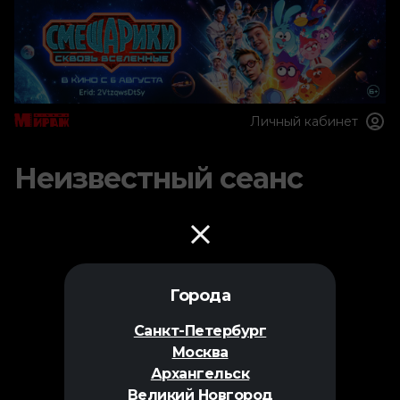
Личный кабинет
Неизвестный сеанс
Города
Санкт-Петербург
Москва
Архангельск
Великий Новгород