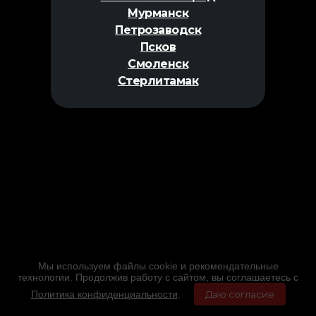
Мурманск
Петрозаводск
Псков
Смоленск
Стерлитамак
Мы используем файлы cookie и рекомендательные
технологии. Продолжив работу с сайтом, вы соглашаетесь с
Политика конфиденциальности
.
Даю согласие
Главная
Фильмы
Расписание
Меню