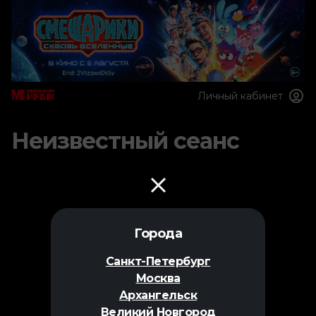
Личный кабинет
Неизвестный сеанс
Города
Санкт-Петербург
Москва
Архангельск
Великий Новгород