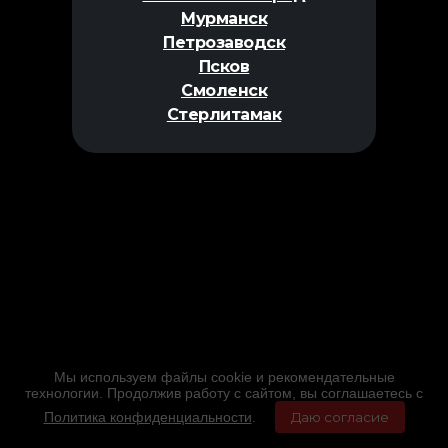
Мурманск
Петрозаводск
Псков
Смоленск
Стерлитамак
Мы используем файлы cookie и рекомендательные
технологии. Продолжив работу с сайтом, вы соглашаетесь с
Политика конфиденциальности
.
Даю согласие
Главная
Фильмы
Расписание
Меню