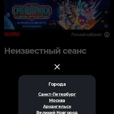
Личный кабинет
Неизвестный сеанс
Города
Санкт-Петербург
Москва
Архангельск
Великий Новгород