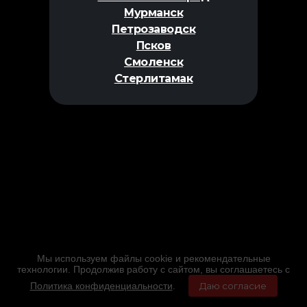
Мурманск
Петрозаводск
Псков
Смоленск
Стерлитамак
Мы используем файлы cookie и рекомендательные
технологии. Продолжив работу с сайтом, вы соглашаетесь с
Политика конфиденциальности
.
Даю согласие
Главная
Фильмы
Расписание
Меню