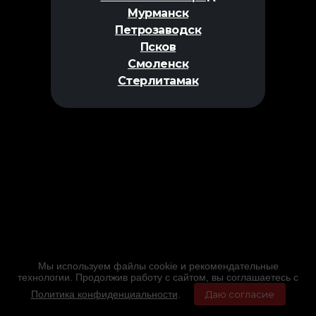
Мурманск
Петрозаводск
Псков
Смоленск
Стерлитамак
Мы используем файлы cookie и рекомендательные
технологии. Продолжив работу с сайтом, вы соглашаетесь с
Политика конфиденциальности
.
Даю согласие
Главная
Фильмы
Расписание
Меню