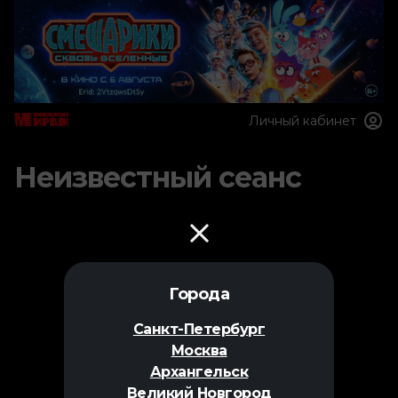
Личный кабинет
Неизвестный сеанс
Города
Санкт-Петербург
Москва
Архангельск
Великий Новгород