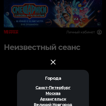
Личный кабинет
Неизвестный сеанс
Города
Санкт-Петербург
Москва
Архангельск
Великий Новгород