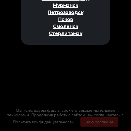
Мурманск
Петрозаводск
Псков
Смоленск
Стерлитамак
Мы используем файлы cookie и рекомендательные
технологии. Продолжив работу с сайтом, вы соглашаетесь с
Политика конфиденциальности
.
Даю согласие
Главная
Фильмы
Расписание
Меню