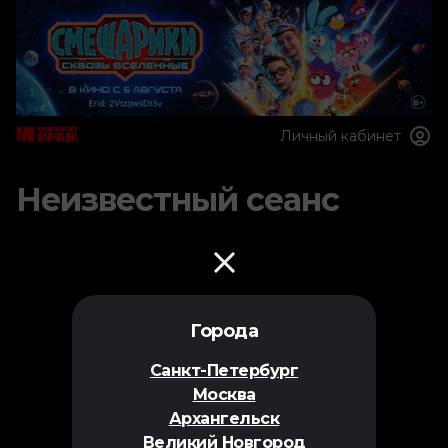
Личный кабинет
Неизвестный сеанс
Города
Санкт-Петербург
Москва
Архангельск
Великий Новгород