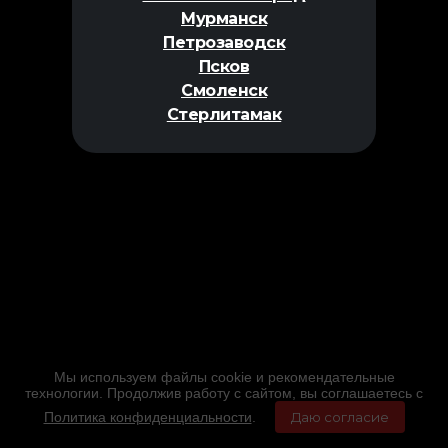
Мурманск
Петрозаводск
Псков
Смоленск
Стерлитамак
Мы используем файлы cookie и рекомендательные
технологии. Продолжив работу с сайтом, вы соглашаетесь с
Политика конфиденциальности
.
Даю согласие
Главная
Фильмы
Расписание
Меню