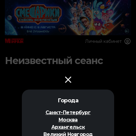
Личный кабинет
Неизвестный сеанс
Города
Санкт-Петербург
Москва
Архангельск
Великий Новгород