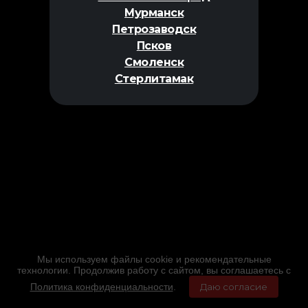
Мурманск
Петрозаводск
Псков
Смоленск
Стерлитамак
Мы используем файлы cookie и рекомендательные
технологии. Продолжив работу с сайтом, вы соглашаетесь с
Политика конфиденциальности
.
Даю согласие
Главная
Фильмы
Расписание
Меню