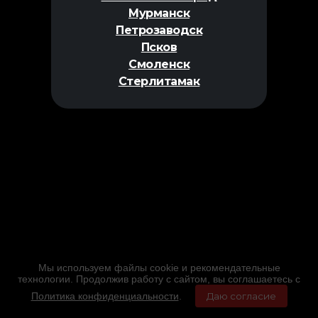
Мурманск
Петрозаводск
Псков
Смоленск
Стерлитамак
Мы используем файлы cookie и рекомендательные
технологии. Продолжив работу с сайтом, вы соглашаетесь с
Политика конфиденциальности
.
Даю согласие
Главная
Фильмы
Расписание
Меню