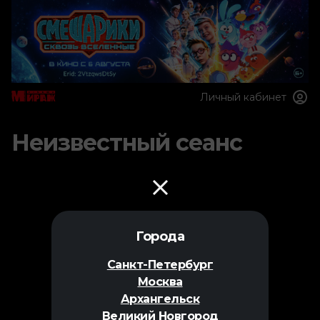
Личный кабинет
Неизвестный сеанс
Города
Санкт-Петербург
Москва
Архангельск
Великий Новгород