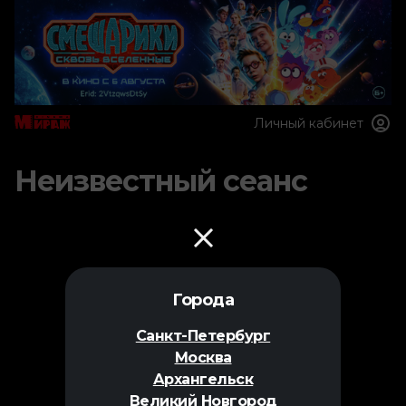
Личный кабинет
Неизвестный сеанс
Города
Санкт-Петербург
Москва
Архангельск
Великий Новгород