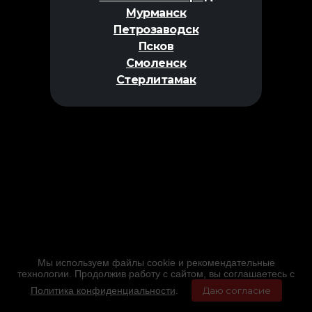
Мурманск
Петрозаводск
Псков
Смоленск
Стерлитамак
Мы используем файлы cookie и рекомендательные
технологии. Продолжив работу с сайтом, вы соглашаетесь с
Политика конфиденциальности
.
Даю согласие
Главная
Фильмы
Расписание
Меню