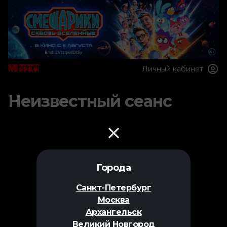
Личный кабинет
Неизвестный сеанс
Города
Санкт-Петербург
Москва
Архангельск
Великий Новгород