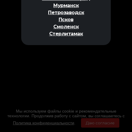
Мурманск
Петрозаводск
Псков
Смоленск
Стерлитамак
Мы используем файлы cookie и рекомендательные
технологии. Продолжив работу с сайтом, вы соглашаетесь с
Политика конфиденциальности
.
Даю согласие
Главная
Фильмы
Расписание
Меню