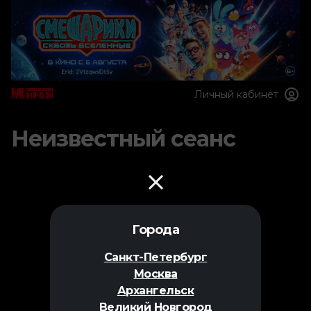
Личный кабинет
Неизвестный сеанс
Города
Санкт-Петербург
Москва
Архангельск
Великий Новгород