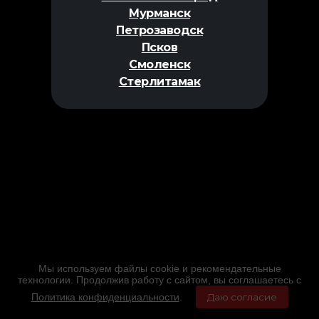
Мурманск
Петрозаводск
Псков
Смоленск
Стерлитамак
Мы используем файлы cookie и рекомендательные
технологии. Продолжив работу с сайтом, вы соглашаетесь с
Политика конфиденциальности
.
Даю согласие
Главная
Фильмы
Расписание
Меню