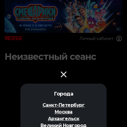
Личный кабинет
Неизвестный сеанс
Города
Санкт-Петербург
Москва
Архангельск
Великий Новгород