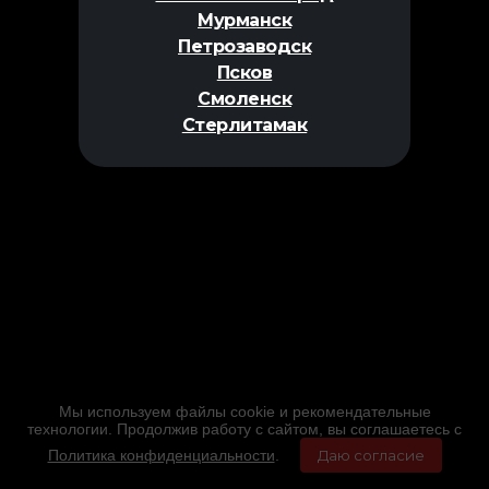
Мурманск
Петрозаводск
Псков
Смоленск
Стерлитамак
Мы используем файлы cookie и рекомендательные
технологии. Продолжив работу с сайтом, вы соглашаетесь с
Политика конфиденциальности
.
Даю согласие
Главная
Фильмы
Расписание
Меню