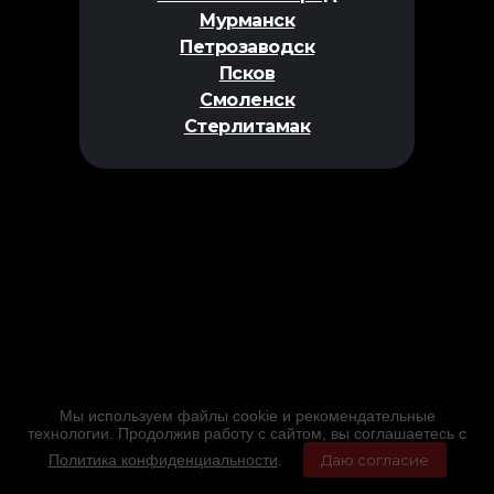
Мурманск
Петрозаводск
Псков
Смоленск
Стерлитамак
Мы используем файлы cookie и рекомендательные
технологии. Продолжив работу с сайтом, вы соглашаетесь с
Политика конфиденциальности
.
Даю согласие
Главная
Фильмы
Расписание
Меню