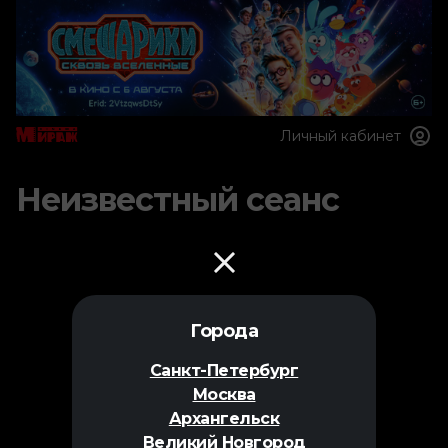
Личный кабинет
Неизвестный сеанс
Города
Санкт-Петербург
Москва
Архангельск
Великий Новгород