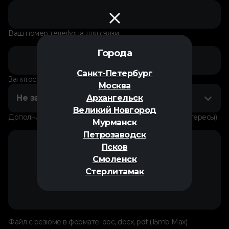
Ваш номер телефона для связи
Города
Санкт-Петербург
Занятость на данный момент
Москва
Не занят
Архангельск
Великий Новгород
Дополнительная информация о себе (увлечения, интересы)
Мурманск
Петрозаводск
Псков
Смоленск
Стерлитамак
Файл с резюме в формате: doc, docx, pdf (15mb Max)