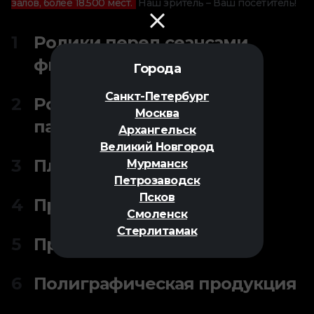
залов, более 18.500 мест.
Наш зритель – Ваш посетитель!
Ролики перед сеансами
фильмов
Города
Санкт-Петербург
Роликов на плазменных
Москва
панелях
Архангельск
Великий Новгород
Плакаты в лайтбоксах
Мурманск
Петрозаводск
Псков
Промо-стенды
Смоленск
Стерлитамак
Промо-акции
Полиграфическая продукция