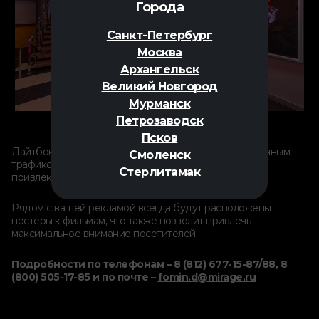
Города
Санкт-Петербург
Москва
Архангельск
Великий Новгород
Мурманск
Петрозаводск
Псков
Лайтбоксы расположены на местах с самым оживленным
Смоленск
трафиком. За счет приятной подсветки ненавязчиво
Стерлитамак
привлекают внимание каждого, кто проходит мимо.
Рядом с вашей рекламой всегда будут расположены
постеры к фильмам, что также позволит привлечь
максимальное внимание посетителей.
Подробности по телефонам – 8 (812) 677-15-87/88, 8
(800) 505-17-85 и по почте –
fomin.d@mirage.ru