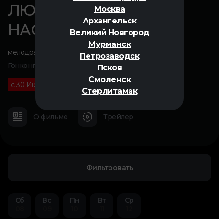
ЛЮБОВНОЕ
Москва
Архангельск
НАСТРОЕНИЕ
Великий Новгород
Мурманск
мелодрама
,
драма
Петрозаводск
Гонконг, 2000
Псков
Смоленск
с 30 Июня
18+
01 ч 38 м
Стерлитамак
О фильме
Трейлер
Фильтровать
Сб
Вс
Пн
Вт
Ср
08
09
10
11
12