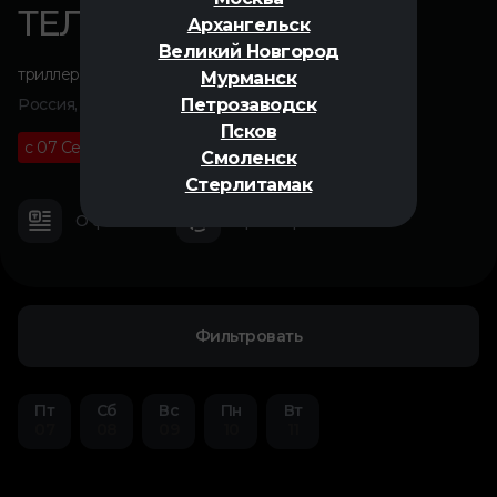
ТЕЛЕКИНЕЗ
Архангельск
Великий Новгород
триллер
,
ужасы
,
мистика
Мурманск
Петрозаводск
Россия, 2023
Псков
с 07 Сентября
12+
01 ч 32 м
Смоленск
Стерлитамак
О фильме
Трейлер
Фильтровать
Пт
Сб
Вс
Пн
Вт
07
08
09
10
11