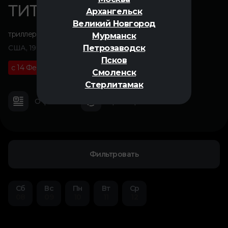
ТИТАНИК
Архангельск
Великий Новгород
триллер
,
мелодрама
,
драма
,
история
Мурманск
Петрозаводск
США, 1997
Псков
с 14 Февраля
12+
03 ч 14 м
Смоленск
Стерлитамак
О фильме
Трейлер
Фильтровать
Сб
Вс
Пн
Вт
Ср
08
09
10
11
12