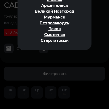
САВАН
Архангельск
Великий Новгород
триллер
,
ужасы
,
фантастика
Мурманск
Петрозаводск
Канада, Франция, 2024
Псков
с 10 Июля
18+
01 ч 59 м
Смоленск
Стерлитамак
О фильме
Трейлер
Фильтровать
Пн
Вт
Ср
Чт
Пт
10
11
12
13
14