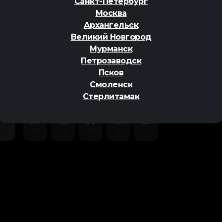
Санкт-Петербург
Москва
Архангельск
Великий Новгород
Мурманск
Петрозаводск
ер
Псков
Смоленск
Стерлитамак
Пт
Сб
Вс
Пн
Вт
07
08
09
10
11