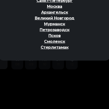
Санкт-Петербург
Москва
Архангельск
Великий Новгород
Мурманск
Петрозаводск
ер
Псков
Смоленск
Стерлитамак
Сб
Вс
Пн
Вт
Ср
08
09
10
11
12