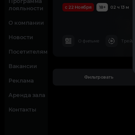
Программа
с 22 Ноября
18+
02 ч 13 м
лояльности
О компании
Новости
О фильме
Трейл
Посетителям
Вакансии
Фильтровать
Реклама
Аренда зала
Контакты