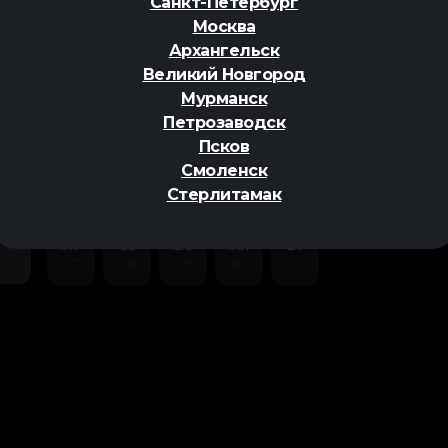
Санкт-Петербург
Москва
Архангельск
Великий Новгород
Мурманск
Петрозаводск
ер
Псков
Смоленск
Стерлитамак
Пт
Сб
Вс
Пн
Вт
07
08
09
10
11