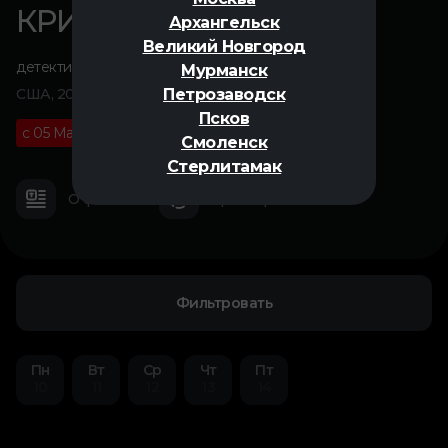
КРИК 7
Архангельск
Великий Новгород
детектив
,
ужасы
Мурманск
Петрозаводск
США, 2025
Псков
с 05 Марта
18+
01 ч 40 м
Смоленск
Стерлитамак
О фильме
Трейлер
Фильтровать
Пн
Вт
Ср
Чт
Пт
10
11
12
13
14