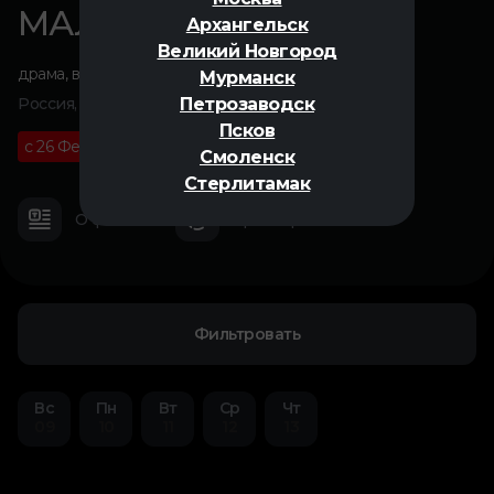
МАЛЫШ
Архангельск
Великий Новгород
драма
,
военный
Мурманск
Петрозаводск
Россия, 2026
Псков
с 26 Февраля
16+
01 ч 54 м
Смоленск
Стерлитамак
О фильме
Трейлер
Фильтровать
Вс
Пн
Вт
Ср
Чт
09
10
11
12
13