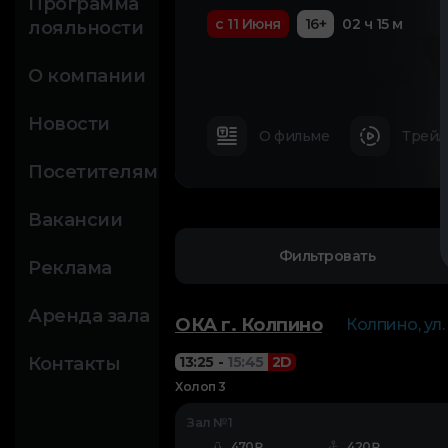
Программа
с 11 Июня
16+
02 ч 15 м
лояльности
О компании
Новости
О фильме
Трейл
Посетителям
Вакансии
Фильтровать
Реклама
Аренда зала
ОКА г. Колпино
Колпино, ул.
Контакты
13:25
-
15:45
2D
Холоп 3
Зал №1
470₽
420₽