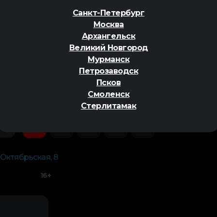
Санкт-Петербург
Москва
Архангельск
Великий Новгород
Мурманск
ер
Петрозаводск
Псков
Смоленск
Стерлитамак
Пт
Сб
Вс
Пн
Вт
07
08
09
10
11
 Октябрьская, 8
16+