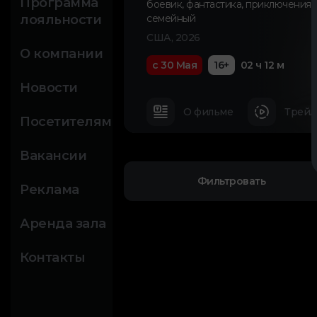
Программа
боевик
,
фантастика
,
приключения
,
лояльности
семейный
США, 2026
О компании
с 30 Мая
16+
02 ч 12 м
Новости
О фильме
Трейл
Посетителям
Вакансии
Фильтровать
Реклама
Аренда зала
Контакты