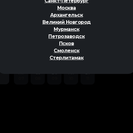
Санкт-Петербург
фэнтези
,
Москва
Архангельск
Великий Новгород
Мурманск
Петрозаводск
Псков
ер
Смоленск
Стерлитамак
Пт
Сб
Вс
Пн
Вт
07
08
09
10
11