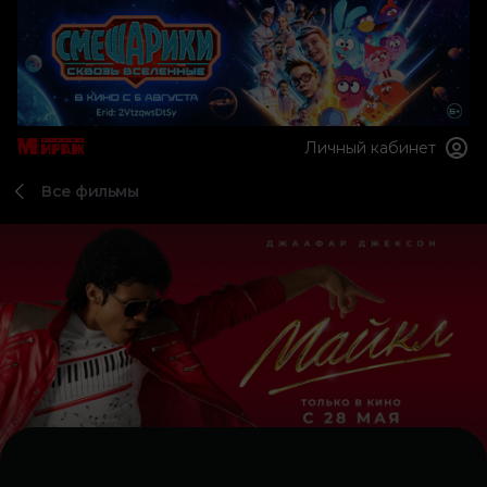
Личный кабинет
Все фильмы