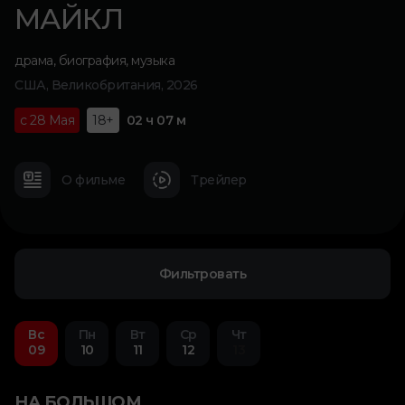
МАЙКЛ
драма
,
биография
,
музыка
США, Великобритания, 2026
с 28 Мая
18+
02 ч 07 м
О фильме
Трейлер
Фильтровать
Вс
Пн
Вт
Ср
Чт
09
10
11
12
13
НА БОЛЬШОМ