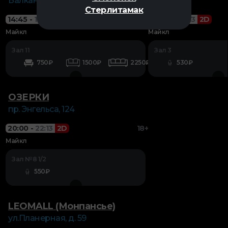
Балканская пл.,5
Стерлитамак
14:45
-
16:58
2D
18+
20:00
-
22:13
2D
Майкл
Майкл
Зал 11
Зал 3
750₽
1500₽
2250₽
530₽
ОЗЕРКИ
пр. Энгельса, 124
20:00
-
22:13
2D
18+
Майкл
Зал №8 1/2
550₽
LEOMALL (Монпансье)
ул.Планерная, д. 59