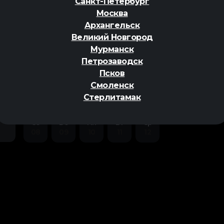
Санкт-Петербург
Москва
Архангельск
Великий Новгород
Мурманск
Петрозаводск
ер
Псков
Смоленск
Стерлитамак
Сб
Вс
Пн
Вт
Ср
08
09
10
11
12