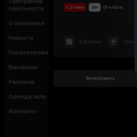
Программа
с 21 Мая
18+
01 ч 40 м
лояльности
О компании
Новости
О фильме
Трейл
Посетителям
Вакансии
Фильтровать
Реклама
Аренда зала
Контакты